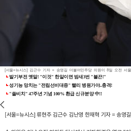
[서울=뉴시스] 김근수 기자 = 송영길 더불어민주당 의원이 8일 오전 서울
[서울=뉴시스] 류현주 김근수 김난영 한재혁 기자 = 송영