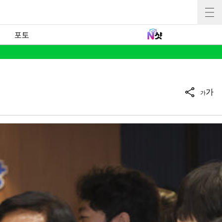
포토
가
가