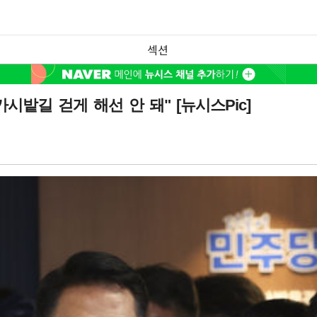
섹션
시밭길 걷게 해선 안 돼" [뉴시스Pic]