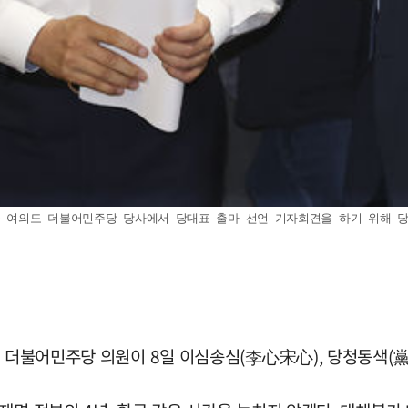
 여의도 더불어민주당 당사에서 당대표 출마 선언 기자회견을 하기 위해 당사로 
길 더불어민주당 의원이 8일 이심송심(李心宋心), 당청동색(