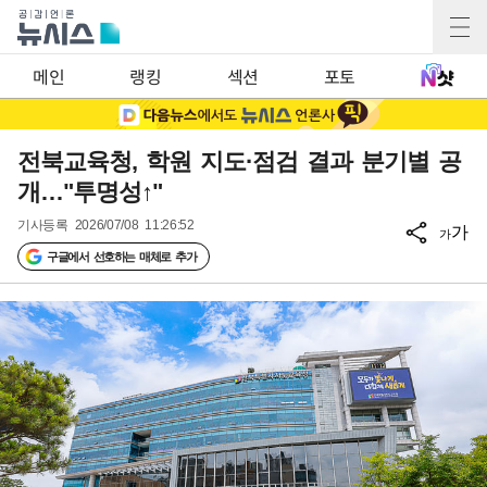
메인
랭킹
섹션
포토
전북교육청, 학원 지도·점검 결과 분기별 공
개…"투명성↑"
기사등록
2026/07/08 11:26:52
가
가
구글에서 선호하는 매체로 추가