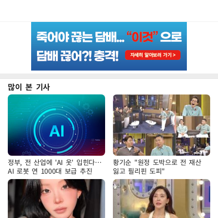
많이 본 기사
정부, 전 산업에 'AI 옷' 입힌다…
황기순 "원정 도박으로 전 재산
AI 로봇 연 1000대 보급 추진
잃고 필리핀 도피"