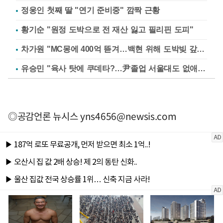
정웅인 첫째 딸 "연기 준비중" 깜짝 근황
황기순 "원정 도박으로 전 재산 잃고 필리핀 도피"
차가원 "MC몽에 400억 뜯겨…백현 위해 도박빚 갚아줘"
유승민 "육사 탓에 쿠데타?…尹졸업 서울대도 없애나"
◎공감언론 뉴시스
yns4656@newsis.com