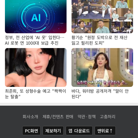
정부, 전 산업에 'AI 옷' 입힌다…
황기순 "원정 도박으로 전 재산
AI 로봇 연 1000대 보급 추진
잃고 필리핀 도피"
최준희, 또 성형수술 예고 "짝짝이
바다, 워터밤 공개저격 "말이 안
눈 탈출"
된다"
회사소개
제휴/컨텐츠 판매
약관·정책
고충처리
PC화면
제보하기
앱 다운로드
맨위로↑