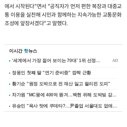
에서 시작된다"면서 "공직자가 먼저 편한 복장과 대중교
통 이용을 실천해 시민과 함께하는 지속가능한 교통문화
조성에 앞장서겠다"고 말했다.
이시간
핫
뉴스
정웅인 첫째 딸 "연기 준비중" 깜짝 근황
황기순 "원정 도박으로 전 재산 잃고 필리핀 도피"
차가원 "MC몽에 400억 뜯겨…백현 위해 도박빚 갚아줘"
유승민 "육사 탓에 쿠데타?…尹졸업 서울대도 없애나"