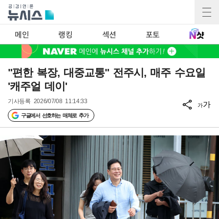
메인
랭킹
섹션
포토
"편한 복장, 대중교통" 전주시, 매주 수요일
'캐주얼 데이'
기사등록
2026/07/08 11:14:33
가
가
구글에서 선호하는 매체로 추가