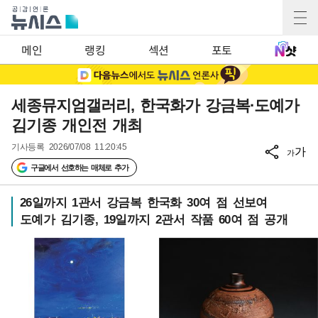
메인
랭킹
섹션
포토
세종뮤지엄갤러리, 한국화가 강금복·도예가
김기종 개인전 개최
기사등록
2026/07/08 11:20:45
가
가
구글에서 선호하는 매체로 추가
26일까지 1관서 강금복 한국화 30여 점 선보여
도예가 김기종, 19일까지 2관서 작품 60여 점 공개