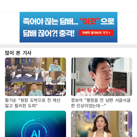
많이 본 기사
황기순 "원정 도박으로 전 재산
정보석 "황정음 전 남편 서글서글
잃고 필리핀 도피"
한 인상이었는데…"