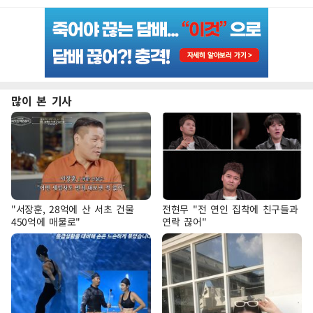
많이 본 기사
"서장훈, 28억에 산 서초 건물
전현무 "전 연인 집착에 친구들과
450억에 매물로"
연락 끊어"