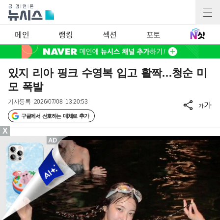
메인
랭킹
섹션
포토
있지 리아 핑크 수영복 입고 활짝…청순 미
모 폭발
기사등록
2026/07/08 13:20:53
가
가
구글에서 선호하는 매체로 추가
X