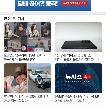
많이 본 기사
표창원, 남규리에 15년 만에 사
"창 3개 띄워도 답답함 없
과…"제가 틀렸습니다"
네"…'폴드8 울트라', 일주일 써보
니
英유명 여배우, 큰 교통사고서 기
[속보]뉴욕증시 상승 마감…S&P
아차 덕에 살았다
0.6% 나스닥 1.3%↑