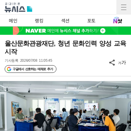
메인
랭킹
섹션
포토
울산문화관광재단, 청년 문화인력 양성 교육
시작
기사등록
2026/07/08 11:05:45
가
가
구글에서 선호하는 매체로 추가