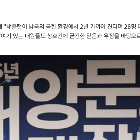
 "섀클턴이 남극의 극한 환경에서 2년 가까이 견디며 28명 
"여기 있는 대원들도 상호간에 굳건한 믿음과 우정을 바탕으로 