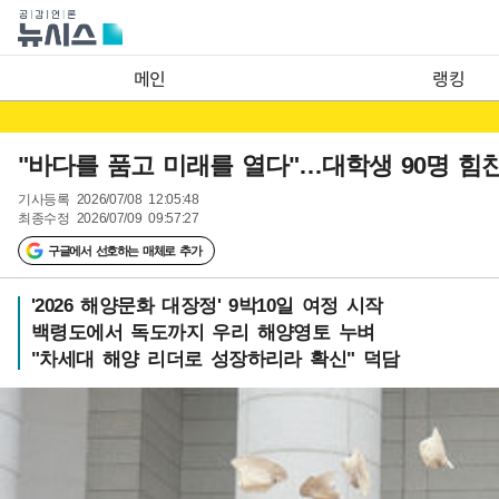
메인
랭킹
"바다를 품고 미래를 열다"…대학생 90명 힘
기사등록
2026/07/08 12:05:48
최종수정
2026/07/09 09:57:27
구글에서 선호하는 매체로 추가
'2026 해양문화 대장정' 9박10일 여정 시작
백령도에서 독도까지 우리 해양영토 누벼
"차세대 해양 리더로 성장하리라 확신" 덕담