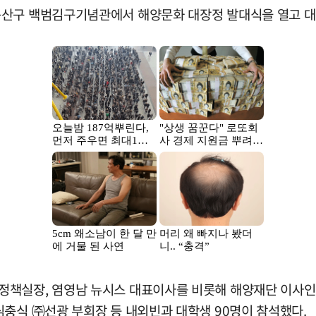
용산구 백범김구기념관에서 해양문화 대장정 발대식을 열고 대
정책실장, 염영남 뉴시스 대표이사를 비롯해 해양재단 이사인
심충식 ㈜선광 부회장 등 내외빈과 대학생 90명이 참석했다.