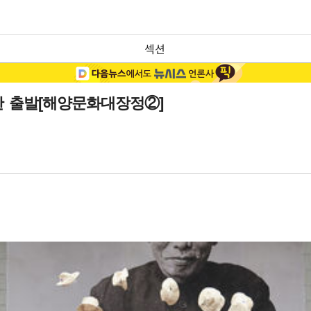
섹션
찬 출발[해양문화대장정②]