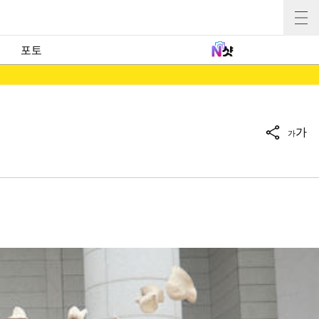
포토
가
가