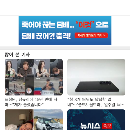
많이 본 기사
표창원, 남규리에 15년 만에 사
"창 3개 띄워도 답답함 없
과…"제가 틀렸습니다"
네"…'폴드8 울트라', 일주일 써보
니