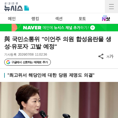
메인
랭킹
섹션
포토
與 국민소통위 "이언주 의원 합성음란물 생
성·유포자 고발 예정"
기사등록
2026/07/08 11:02:36
가
가
구글에서 선호하는 매체로 추가
"최고위서 해당인에 대한 당원 제명도 의결"