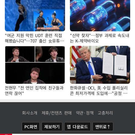
"여군 지원 막힌 UDT 훈련 직접
"신약 찾자"…정부 과제로 속도내
해봤습니다"…707 출신 女유튜버
는 K-제약바이오
'완벽 소화'
전현무 "전 연인 집착에 친구들과
한화큐셀·OCI, 美 수입 폴리실리
연락 끊어"
콘 최저가격제 도입에…"공정 경
쟁·수익성 개선 환영"
회사소개
제휴/컨텐츠 판매
약관·정책
고충처리
PC화면
제보하기
앱 다운로드
맨위로↑