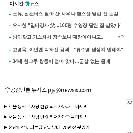
이시간
핫
뉴스
소유, 삼전닉스 팔아 산 사우나·헬스장 딸린 집 눈길
오지헌 "일타강사 父…100평 수영장 딸린 집 살았다"
고영욱, 이번엔 박하선 공격…"류수영 열심히 일해야"
34세 한그루 쌍둥이 엄마 맞나…군살 없는 몸매
◎공감언론 뉴시스
pjy@newsis.com