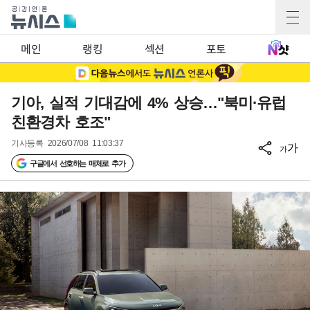
메인
랭킹
섹션
포토
기아, 실적 기대감에 4% 상승…"북미·유럽
친환경차 호조"
기사등록
2026/07/08 11:03:37
가
가
구글에서 선호하는 매체로 추가