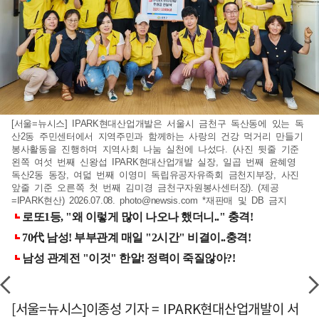
[서울=뉴시스] IPARK현대산업개발은 서울시 금천구 독산동에 있는 독
산2동 주민센터에서 지역주민과 함께하는 사랑의 건강 먹거리 만들기
봉사활동을 진행하며 지역사회 나눔 실천에 나섰다. (사진 뒷줄 기준
왼쪽 여섯 번째 신왕섭 IPARK현대산업개발 실장, 일곱 번째 윤혜영
독산2동 동장, 여덟 번째 이영미 독립유공자유족회 금천지부장, 사진
앞줄 기준 오른쪽 첫 번째 김미경 금천구자원봉사센터장). (제공
=IPARK현산) 2026.07.08.
photo@newsis.com
*재판매 및 DB 금지
[서울=뉴시스]이종성 기자 = IPARK현대산업개발이 서