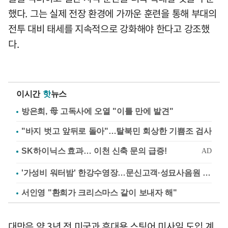
했다. 그는 실제 전장 환경에 가까운 훈련을 통해 부대의
전투 대비 태세를 지속적으로 강화해야 한다고 강조했
다.
이시간
핫
뉴스
방은희, 母 고독사에 오열 "이틀 만에 발견"
"바지 벗고 앞뒤로 돌아"…탈북민 회상한 기쁨조 검사
'가성비 워터밤' 한강수영장…문신고객·성묘사음원 민원
서인영 "환희가 크리스마스 같이 보내자 해"
대만은 약 3년 전 미국과 휴대용 스팅어 미사일 도입 계