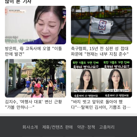
많이 본 기사
방은희, 母 고독사에 오열 "이틀
축구협회, 15년 전 심판 성 접대
만에 발견"
파문에 "현재는 내부 지침 준수"
김지수, '여행사 대표' 변신 근황
"바지 벗고 앞뒤로 돌아야 했
"가볼 만하니…"
다"…탈북민 김서아, 기쁨조 검사
수치심 회상
회사소개
제휴/컨텐츠 판매
약관·정책
고충처리