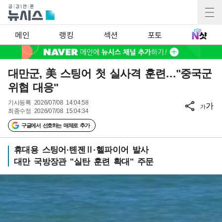
메인
랭킹
섹션
포토
대만군, 美 스팅어 첫 실사격 훈련…"중국군
위협 대응"
기사등록
2026/07/08 14:04:58
가
가
최종수정
2026/07/08 15:04:34
구글에서 선호하는 매체로 추가
휴대용 스팅어·톈젠Ⅱ·헬파이어 발사
대만 국방장관 "실탄 훈련 확대" 주문