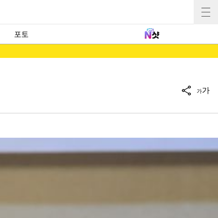
포토
가
가