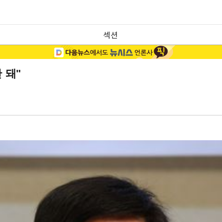
섹션
 돼"