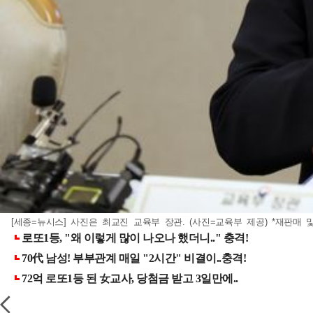
[세종=뉴시스] 사진은 최교진 교육부 장관. (사진=교육부 제공) *재판매 및