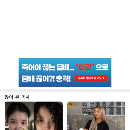
많이 본 기사