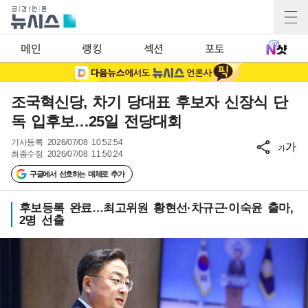
메인
랭킹
섹션
포토
조국혁신당, 차기 당대표 후보자 신장식 단
독 입후보…25일 전당대회
기사등록
2026/07/08 10:52:54
가
가
최종수정
2026/07/08 11:50:24
구글에서 선호하는 매체로 추가
후보등록 완료…최고위원 황현선·차규근·이숙윤 출마,
2명 선출