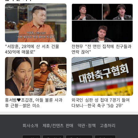
"서장훈, 28억에 산 서초 건물
전현무 "전 연인 집착에 친구들과
450억에 매물로"
연락 끊어"
홍서범♥조갑경, 아들 불륜 사과
외국인 심판 성 접대 7경기 들여
후 근황…밝은 미소
다보니…한국 축구 '5승 2무'
회사소개
제휴/컨텐츠 판매
약관·정책
고충처리