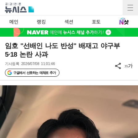
메인
랭킹
섹션
포토
임호 "선배인 나도 반성" 배재고 야구부
5·18 논란 사과
기사등록
2026/07/08 11:01:46
가
가
구글에서 선호하는 매체로 추가