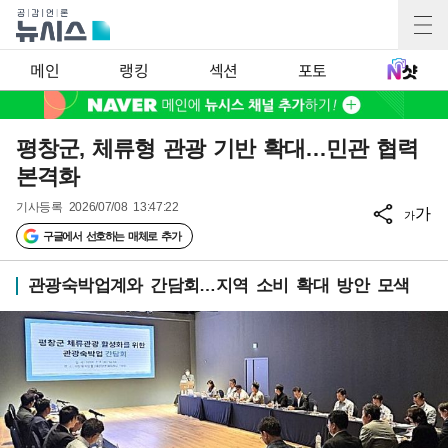
메인
랭킹
섹션
포토
평창군, 체류형 관광 기반 확대…민관 협력
본격화
기사등록
2026/07/08 13:47:22
가
가
구글에서 선호하는 매체로 추가
관광숙박업계와 간담회…지역 소비 확대 방안 모색