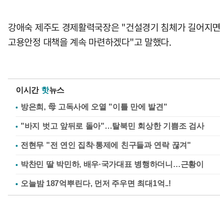
강애숙 제주도 경제활력국장은 "건설경기 침체가 길어지면서
고용안정 대책을 계속 마련하겠다"고 말했다.
이시간
핫
뉴스
방은희, 母 고독사에 오열 "이틀 만에 발견"
"바지 벗고 앞뒤로 돌아"…탈북민 회상한 기쁨조 검사
전현무 "전 연인 집착·통제에 친구들과 연락 끊겨"
박찬민 딸 박민하, 배우·국가대표 병행하더니…근황이