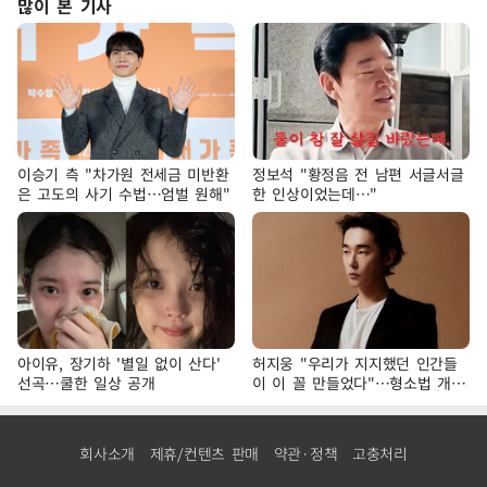
많이 본 기사
이승기 측 "차가원 전세금 미반환
정보석 "황정음 전 남편 서글서글
은 고도의 사기 수법…엄벌 원해"
한 인상이었는데…"
아이유, 장기하 '별일 없이 산다'
허지웅 "우리가 지지했던 인간들
선곡…쿨한 일상 공개
이 이 꼴 만들었다"…형소법 개정
에 격한 반응
회사소개
제휴/컨텐츠 판매
약관·정책
고충처리