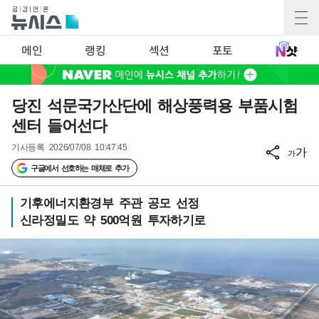
메인
랭킹
섹션
포토
당진 석문국가산단에 해상풍력용 부품시험
센터 들어선다
기사등록
2026/07/08 10:47:45
가
가
구글에서 선호하는 매체로 추가
기후에너지환경부 주관 공모 선정
신라정밀도 약 500억원 투자하기로