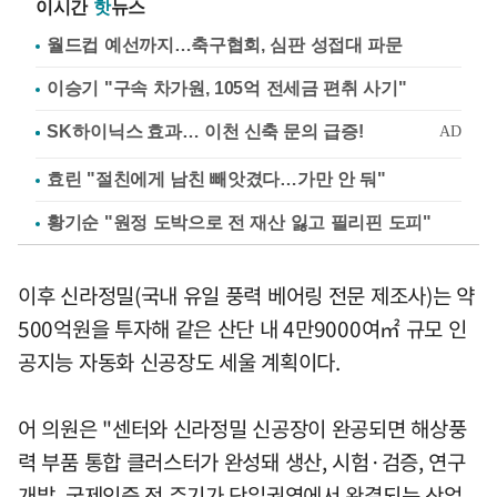
이시간
핫
뉴스
월드컵 예선까지…축구협회, 심판 성접대 파문
이승기 "구속 차가원, 105억 전세금 편취 사기"
효린 "절친에게 남친 빼앗겼다…가만 안 둬"
황기순 "원정 도박으로 전 재산 잃고 필리핀 도피"
이후 신라정밀(국내 유일 풍력 베어링 전문 제조사)는 약
500억원을 투자해 같은 산단 내 4만9000여㎡ 규모 인
공지능 자동화 신공장도 세울 계획이다.
어 의원은 "센터와 신라정밀 신공장이 완공되면 해상풍
력 부품 통합 클러스터가 완성돼 생산, 시험·검증, 연구
개발, 국제인증 전 주기가 단일권역에서 완결되는 산업