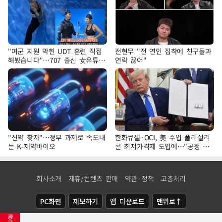
"여군 지원 막힌 UDT 훈련 직접
전현무 "전 연인 집착에 친구들과
해봤습니다"…707 출신 女유튜버
연락 끊어"
'완벽 소화'
"신약 찾자"…정부 과제로 속도내
한화큐셀·OCI, 美 수입 폴리실리
는 K-제약바이오
콘 최저가격제 도입에…"공정 경
쟁·수익성 개선 환영"
회사소개
제휴/컨텐츠 판매
약관·정책
고충처리
PC화면
제보하기
앱 다운로드
맨위로↑
광
COPYRIGHTⓒ
NEWSIS
ALL RIGHTS RESERVED.