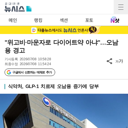
메인
랭킹
섹션
포토
"위고비·마운자로 다이어트약 아냐"…오남
용 경고
기사등록
2026/07/08 10:58:28
가
가
최종수정
2026/07/08 11:54:24
구글에서 선호하는 매체로 추가
식약처, GLP-1 치료제 오남용 증가에 당부