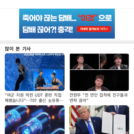
많이 본 기사
"여군 지원 막힌 UDT 훈련 직접
전현무 "전 연인 집착에 친구들과
해봤습니다"…707 출신 女유튜버
연락 끊어"
'완벽 소화'