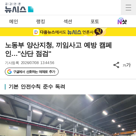
메인
랭킹
섹션
포토
노동부 양산지청, 끼임사고 예방 캠페
인…"산단 점검"
기사등록
2026/07/08 13:44:56
가
가
구글에서 선호하는 매체로 추가
기본 안전수칙 준수 독려