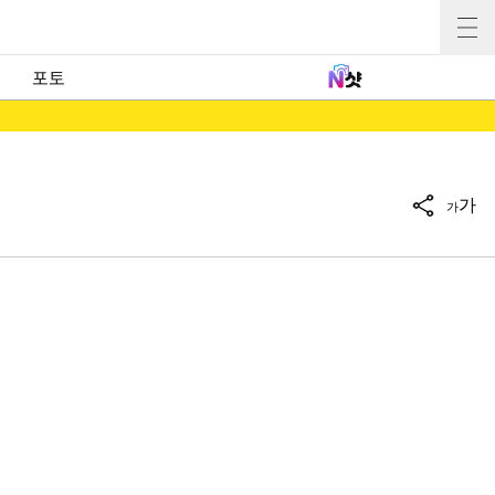
포토
가
가