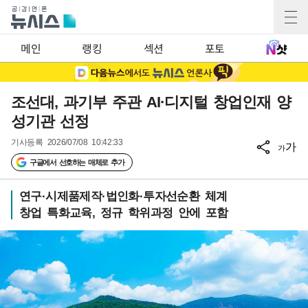
메인
랭킹
섹션
포토
조선대, 과기부 주관 AI·디지털 창업인재 양
성기관 선정
기사등록
2026/07/08 10:42:33
가
가
구글에서 선호하는 매체로 추가
연구·시제품제작·법인화·투자선순환 체계
창업 특화교육, 정규 학위과정 안에 포함