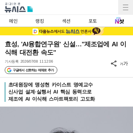
메인
랭킹
섹션
포토
효성, 'AI융합연구원' 신설…"제조업에 AI 이
식해 대전환 속도"
기사등록
2026/07/08 11:12:06
가
가
구글에서 선호하는 매체로 추가
초대원장에 맹성현 카이스트 명예교수
신사업 설계·실행서 AI 핵심 동력으로
제조에 AI 이식해 스마트팩토리 고도화