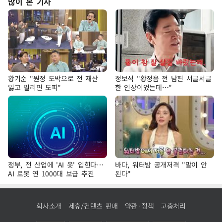
많이 본 기사
황기순 "원정 도박으로 전 재산
정보석 "황정음 전 남편 서글서글
잃고 필리핀 도피"
한 인상이었는데…"
정부, 전 산업에 'AI 옷' 입힌다…
바다, 워터밤 공개저격 "말이 안
AI 로봇 연 1000대 보급 추진
된다"
회사소개
제휴/컨텐츠 판매
약관·정책
고충처리