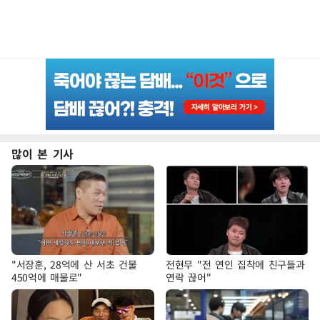
많이 본 기사
"서장훈, 28억에 산 서초 건물
전현무 "전 연인 집착에 친구들과
450억에 매물로"
연락 끊어"