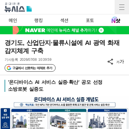
메인
랭킹
섹션
포토
경기도, 산업단지·물류시설에 AI 광역 화재
감지체계 구축
기사등록
2026/07/08 10:39:59
가
가
구글에서 선호하는 매체로 추가
'온디바이스 AI 서비스 실증·확산' 공모 선정
소방로봇 실증도