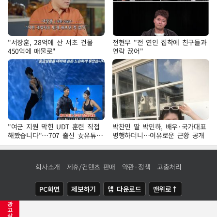
"서장훈, 28억에 산 서초 건물
전현무 "전 연인 집착에 친구들과
450억에 매물로"
연락 끊어"
"여군 지원 막힌 UDT 훈련 직접
박찬민 딸 박민하, 배우·국가대표
해봤습니다"…707 출신 女유튜버
병행하더니…여유로운 근황 공개
'완벽 소화'
회사소개
제휴/컨텐츠 판매
약관·정책
고충처리
PC화면
제보하기
앱 다운로드
맨위로↑
광
COPYRIGHTⓒ
NEWSIS
ALL RIGHTS RESERVED.
고
삭