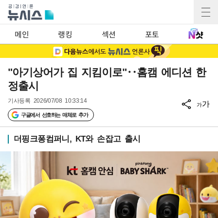
메인
랭킹
섹션
포토
"아기상어가 집 지킴이로"‥홈캠 에디션 한
정출시
기사등록
2026/07/08 10:33:14
가
가
구글에서 선호하는 매체로 추가
더핑크퐁컴퍼니, KT와 손잡고 출시