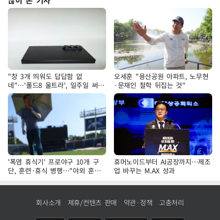
많이 본 기사
"창 3개 띄워도 답답함 없
오세훈 "용산공원 아파트, 노무현
네"…'폴드8 울트라', 일주일 써보
·문재인 철학 뒤집는 것"
니
'폭염 휴식기' 프로야구 10개 구
휴머노이드부터 AI공장까지…제조
단, 훈련·휴식 병행…"야외 훈련
업 바꾸는 M.AX 성과
해도 안전 최우선"
회사소개
제휴/컨텐츠 판매
약관·정책
고충처리