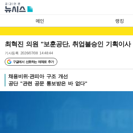
메인
랭킹
최혁진 의원 "보훈공단, 취업불승인 기획이사
기사등록
2026/07/08 14:48:44
구글에서 선호하는 매체로 추가
채용비위·관피아 구조 개선
공단 "관련 공문 통보받은 바 없다"