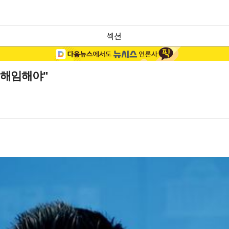
섹션
 해임해야"