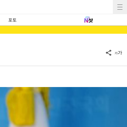
포토
가
가