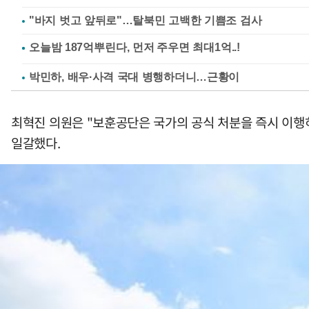
"바지 벗고 앞뒤로"…탈북민 고백한 기쁨조 검사
박민하, 배우·사격 국대 병행하더니…근황이
최혁진 의원은 "보훈공단은 국가의 공식 처분을 즉시 이행
일갈했다.