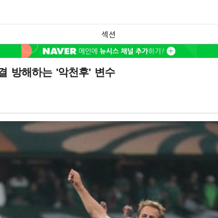
섹션
 방해하는 '악천후' 변수