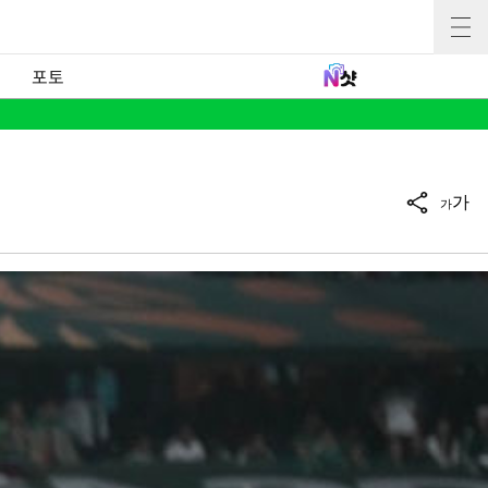
포토
가
가