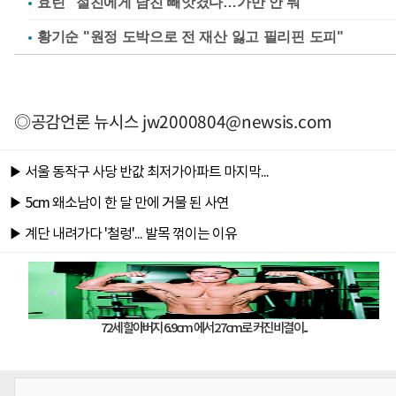
효린 "절친에게 남친 빼앗겼다…가만 안 둬"
황기순 "원정 도박으로 전 재산 잃고 필리핀 도피"
◎공감언론 뉴시스
jw2000804@newsis.com