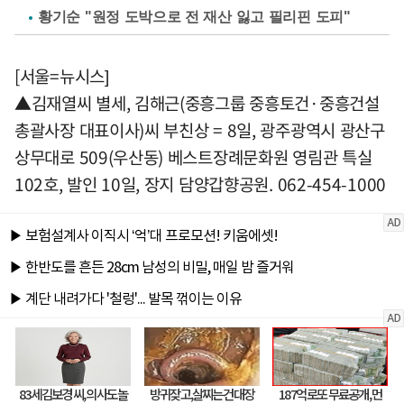
황기순 "원정 도박으로 전 재산 잃고 필리핀 도피"
[서울=뉴시스]
▲김재열씨 별세, 김해근(중흥그룹 중흥토건·중흥건설
총괄사장 대표이사)씨 부친상 = 8일, 광주광역시 광산구
상무대로 509(우산동) 베스트장례문화원 영림관 특실
102호, 발인 10일, 장지 담양갑향공원. 062-454-1000