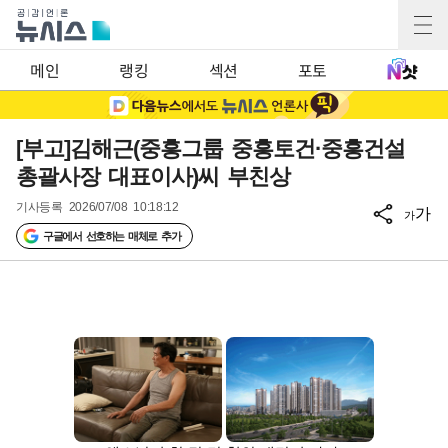
메인
랭킹
섹션
포토
[부고]김해근(중흥그룹 중흥토건·중흥건설
총괄사장 대표이사)씨 부친상
기사등록
2026/07/08 10:18:12
가
가
구글에서 선호하는 매체로 추가