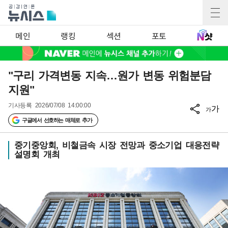
메인
랭킹
섹션
포토
"구리 가격변동 지속…원가 변동 위험분담
지원"
기사등록
2026/07/08 14:00:00
가
가
구글에서 선호하는 매체로 추가
중기중앙회, 비철금속 시장 전망과 중소기업 대응전략
설명회 개최