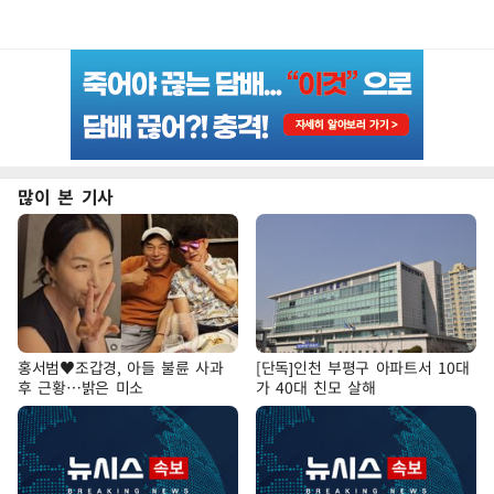
많이 본 기사
홍서범♥조갑경, 아들 불륜 사과
[단독]인천 부평구 아파트서 10대
후 근황…밝은 미소
가 40대 친모 살해