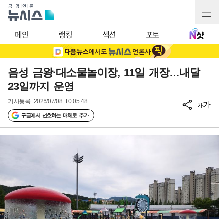
메인
랭킹
섹션
포토
음성 금왕·대소물놀이장, 11일 개장…내달
23일까지 운영
기사등록
2026/07/08 10:05:48
가
가
구글에서 선호하는 매체로 추가