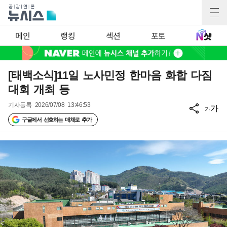
메인
랭킹
섹션
포토
[태백소식]11일 노사민정 한마음 화합 다짐
대회 개최 등
기사등록
2026/07/08 13:46:53
가
가
구글에서 선호하는 매체로 추가