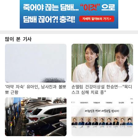
많이 본 기사
'마약 자숙' 유아인, 남사친과 볼뽀
손떨림 건강이상설 한승연…"목디
뽀 근황
스크 심해 치료 중"