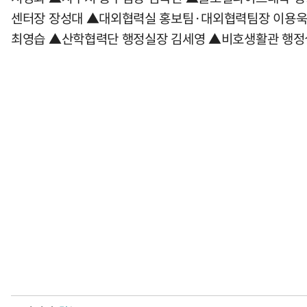
센터장 장성대 ▲대외협력실 홍보팀·대외협력팀장 이용욱
최영습 ▲산학협력단 행정실장 김세영 ▲비호생활관 행정