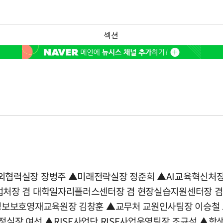
섹션
협력실장 장병주 ▲미래전략실장 정준희 ▲AI교육혁신처장 
업처장 겸 대학일자리플러스센터장 겸 현장실습지원센터장 
정보보호영재교육원장 김창훈 ▲교무처 교원인사팀장 이승철
실장 여선 ▲RISE사업단 RISE사업운영팀장 조규석 ▲