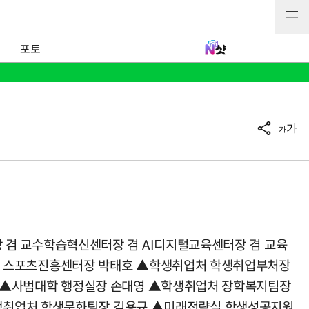
포토
가
가
겸 교수학습혁신센터장 겸 AI디지털교육센터장 겸 교육
겸 스포츠진흥센터장 박태호 ▲학생취업처 학생취업부처장
 ▲사범대학 행정실장 손대영 ▲학생취업처 장학복지팀장
학생취업처 학생문화팀장 김용규 ▲미래전략실 학생성공지원