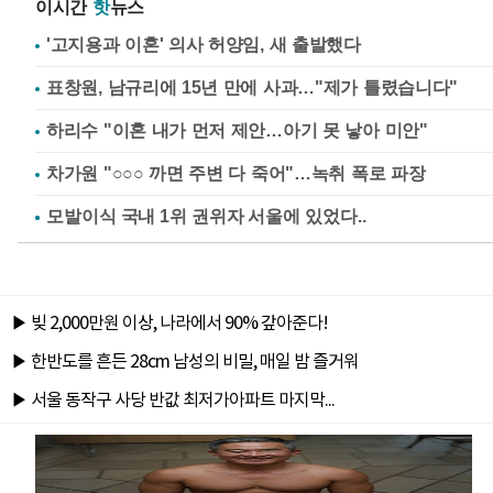
이시간
핫
뉴스
'고지용과 이혼' 의사 허양임, 새 출발했다
표창원, 남규리에 15년 만에 사과…"제가 틀렸습니다"
하리수 "이혼 내가 먼저 제안…아기 못 낳아 미안"
차가원 "○○○ 까면 주변 다 죽어"…녹취 폭로 파장