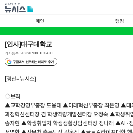
메인
랭킹
[인사]대구대학교
기사등록
2026/07/08 10:04:31
구글에서 선호하는 매체로 추가
[경산=뉴시스]
◇보직
▲교학경영부총장 도용태 ▲미래혁신부총장 최은영 ▲대외
과정혁신센터장 겸 학생역량개발센터장 오정숙 ▲학생취
송자현 ▲학생취업처 학생생활상담센터장 정나래 ▲AI·
서영화 ▲사무처 총무팀장 김욱진 ▲글로컬라이프대학 행정