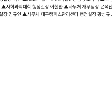
 ▲사회과학대학 행정실장 이철환 ▲사무처 재무팀장 윤석
실장 김규연 ▲사무처 대구캠퍼스관리센터 행정실장 황성규 