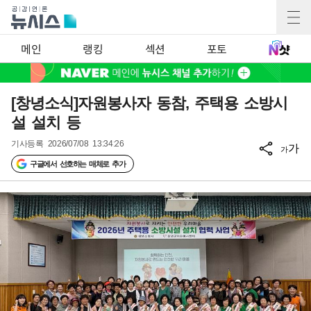
메인
랭킹
섹션
포토
[창녕소식]자원봉사자 동참, 주택용 소방시
설 설치 등
기사등록
2026/07/08 13:34:26
가
가
구글에서 선호하는 매체로 추가