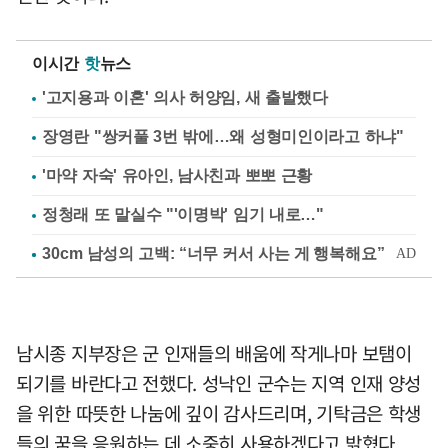
이시간
핫
뉴스
'고지용과 이혼' 의사 허양임, 새 출발했다
장영란 "쌍커풀 3번 밖에…왜 성형미인이라고 하냐"
'마약 자숙' 유아인, 남사친과 뽀뽀 근황
정청래 또 말실수 "'이명박' 임기 내로…"
남시종 지부장은 군 인재들의 배움에 작게나마 보탬이
되기를 바란다고 전했다. 성낙인 군수는 지역 인재 양성
을 위한 따뜻한 나눔에 깊이 감사드리며, 기탁금은 학생
들의 꿈을 응원하는 데 소중히 사용하겠다고 밝혔다.