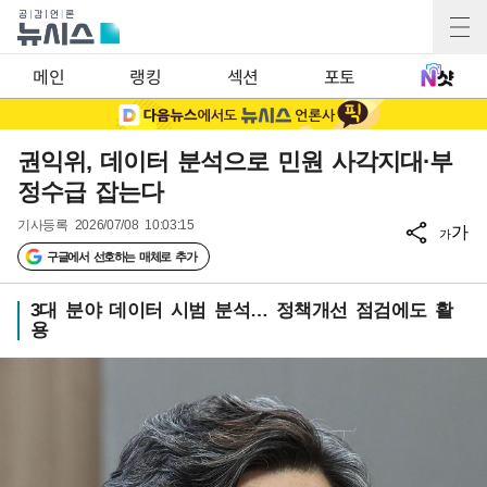
메인
랭킹
섹션
포토
권익위, 데이터 분석으로 민원 사각지대·부
정수급 잡는다
기사등록
2026/07/08 10:03:15
가
가
구글에서 선호하는 매체로 추가
3대 분야 데이터 시범 분석… 정책개선 점검에도 활
용