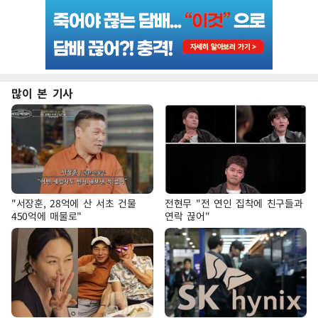
많이 본 기사
"서장훈, 28억에 산 서초 건물
전현무 "전 연인 집착에 친구들과
450억에 매물로"
연락 끊어"