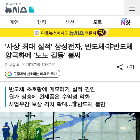
메인
랭킹
섹션
포토
'사상 최대 실적' 삼성전자, 반도체·非반도체
양극화에 '노노 갈등' 불씨
기사등록
2026/07/08 10:32:01
가
가
구글에서 선호하는 매체로 추가
반도체 초호황에 메모리가 실적 견인
원가 상승에 완제품은 수익성 악화
사업부간 보상 격차 확대…非반도체 불만