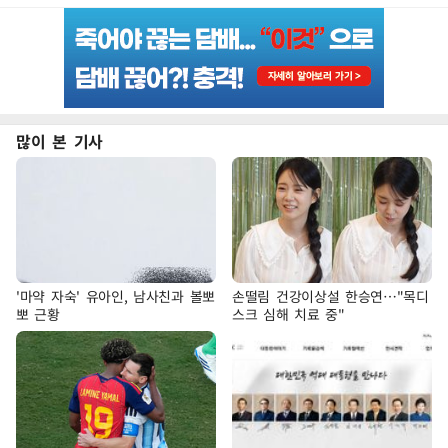
많이 본 기사
'마약 자숙' 유아인, 남사친과 볼뽀
손떨림 건강이상설 한승연…"목디
뽀 근황
스크 심해 치료 중"