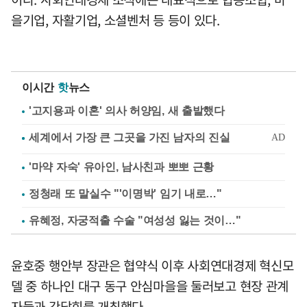
을기업, 자활기업, 소셜벤처 등 등이 있다.
이시간
핫
뉴스
'고지용과 이혼' 의사 허양임, 새 출발했다
'마약 자숙' 유아인, 남사친과 뽀뽀 근황
정청래 또 말실수 "'이명박' 임기 내로…"
유혜정, 자궁적출 수술 "여성성 잃는 것이…"
윤호중 행안부 장관은 협약식 이후 사회연대경제 혁신모
델 중 하나인 대구 동구 안심마을을 둘러보고 현장 관계
자들과 간담회를 개최했다.