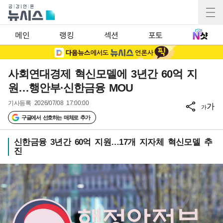
메인
랭킹
섹션
포토
사회연대경제 혁신모델에 3년간 60억 지
원…행안부·신한금융 MOU
기사등록
2026/07/08 17:00:00
가
가
구글에서 선호하는 매체로 추가
신한금융 3년간 60억 지원…17개 지자체 혁신모델 추
진