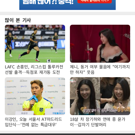
많이 본 기사
LAFC 손흥민, 리그스컵 톨루카전
제니, 동거 여부 물음에 "여기까지
선발 출격…득점포 재가동 도전
만 하자" 웃음
이강인, 오늘 서울서 AT마드리드
18살 차 장기하와 연애 중 윤가
입단식…'전례 없는 특급대우'
이…갑자기 단발머리