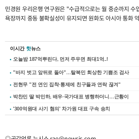
민경원 우리은행 연구원은 "수급적으로는 월 중순까지 수입
욕장까지 중동 불확실성이 유지되면 원화도 아시아 통화 약
이시간
핫
뉴스
"바지 벗고 앞뒤로 돌아"…탈북민 회상한 기쁨조 검사
전현무 "전 연인 집착·통제에 친구들과 연락 끊겨"
박찬민 딸 박민하, 배우·국가대표 병행하더니…근황이
'300억원대 사기 혐의' 차가원 대표 구속 송치
◎공감언론 뉴시스
rae@newsis.com