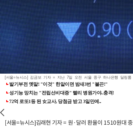
[서울=뉴시스] 김금보 기자 = 지난 7일 오전 서울 중구 하나은행 딜링룸 전
[서울=뉴시스]김래현 기자 = 원·달러 환율이 1510원대 