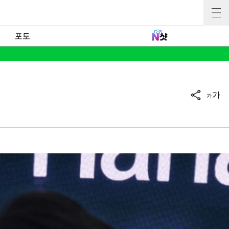
포토
가
가