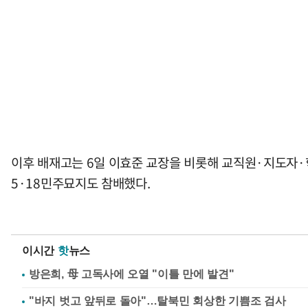
이후 배재고는 6일 이효준 교장을 비롯해 교직원·지도자·
5·18민주묘지도 참배했다.
이시간
핫
뉴스
방은희, 母 고독사에 오열 "이틀 만에 발견"
"바지 벗고 앞뒤로 돌아"…탈북민 회상한 기쁨조 검사