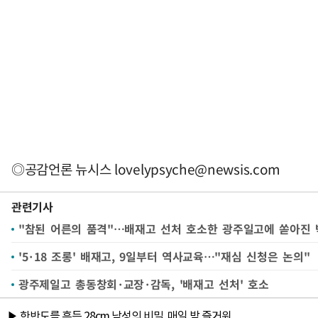
◎공감언론 뉴시스
lovelypsyche@newsis.com
관련기사
"참된 어른의 품격"…배재고 선처 호소한 광주일고에 쏟아진 
'5·18 조롱' 배재고, 9일부터 역사교육…"재심 신청은 논의"
광주제일고 총동창회·교장·감독, '배재고 선처' 호소