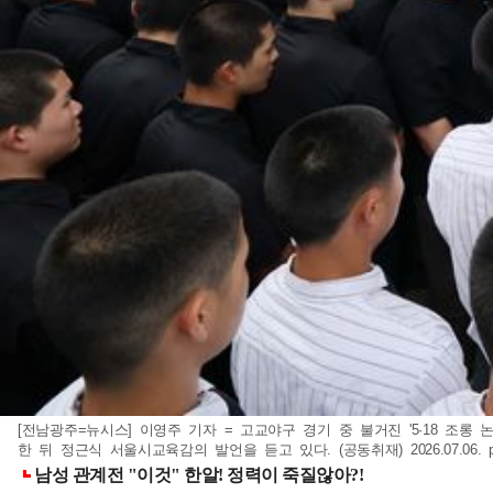
[전남광주=뉴시스] 이영주 기자 = 고교야구 경기 중 불거진 '5·18 
한 뒤 정근식 서울시교육감의 발언을 듣고 있다. (공동취재) 2026.07.06.