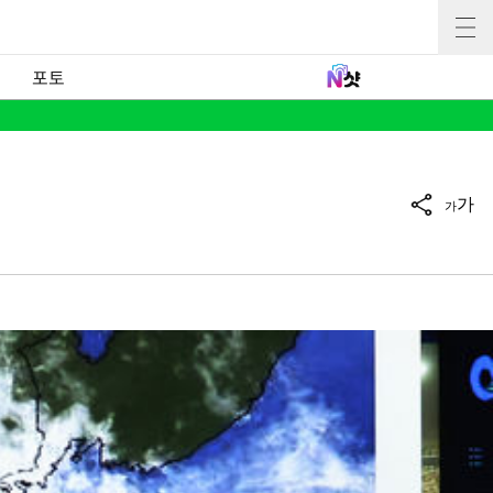
포토
가
가