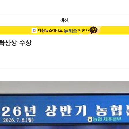
섹션
화확산상 수상