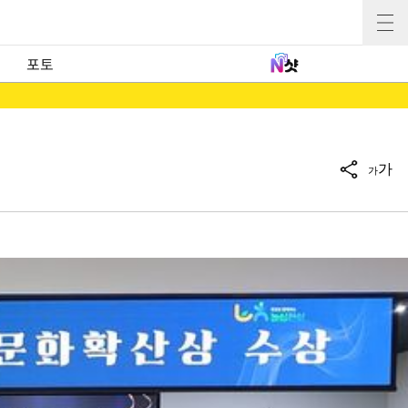
포토
가
가