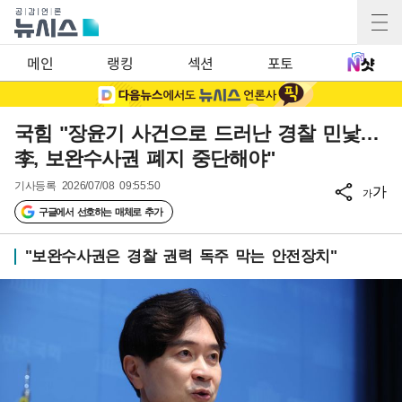
메인
랭킹
섹션
포토
국힘 "장윤기 사건으로 드러난 경찰 민낯…
李, 보완수사권 폐지 중단해야"
기사등록
2026/07/08 09:55:50
가
가
구글에서 선호하는 매체로 추가
"보완수사권은 경찰 권력 독주 막는 안전장치"