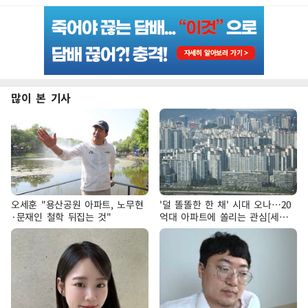
많이 본 기사
오세훈 "용산공원 아파트, 노무현
'덜 똘똘한 한 채' 시대 오나…20
·문재인 철학 뒤집는 것"
억대 아파트에 쏠리는 관심[세제
개편, 그 이후②]