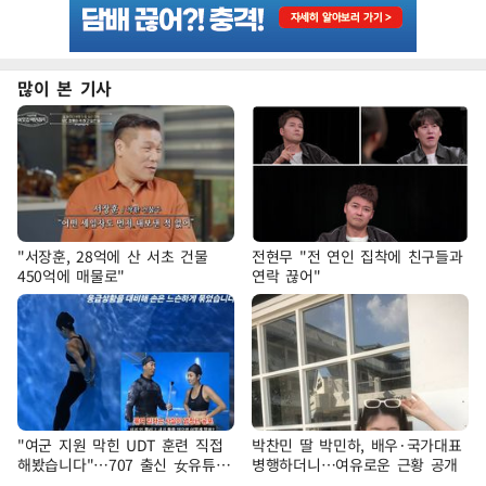
많이 본 기사
"서장훈, 28억에 산 서초 건물
전현무 "전 연인 집착에 친구들과
450억에 매물로"
연락 끊어"
"여군 지원 막힌 UDT 훈련 직접
박찬민 딸 박민하, 배우·국가대표
해봤습니다"…707 출신 女유튜버
병행하더니…여유로운 근황 공개
'완벽 소화'