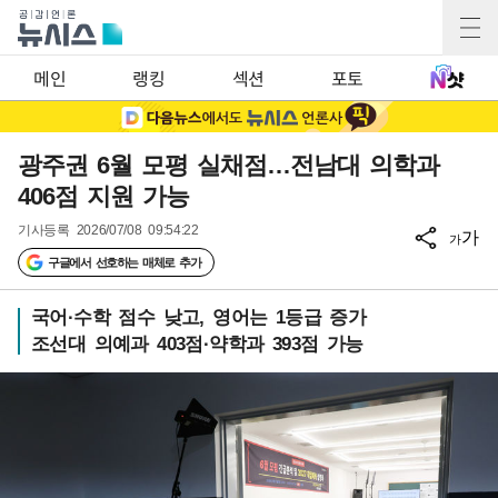
메인
랭킹
섹션
포토
광주권 6월 모평 실채점…전남대 의학과
406점 지원 가능
기사등록
2026/07/08 09:54:22
가
가
구글에서 선호하는 매체로 추가
국어·수학 점수 낮고, 영어는 1등급 증가
조선대 의예과 403점·약학과 393점 가능