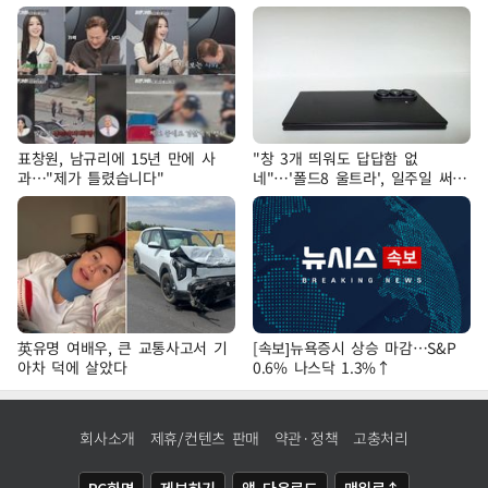
표창원, 남규리에 15년 만에 사
"창 3개 띄워도 답답함 없
과…"제가 틀렸습니다"
네"…'폴드8 울트라', 일주일 써보
니
英유명 여배우, 큰 교통사고서 기
[속보]뉴욕증시 상승 마감…S&P
아차 덕에 살았다
0.6% 나스닥 1.3%↑
회사소개
제휴/컨텐츠 판매
약관·정책
고충처리
PC화면
제보하기
앱 다운로드
맨위로↑