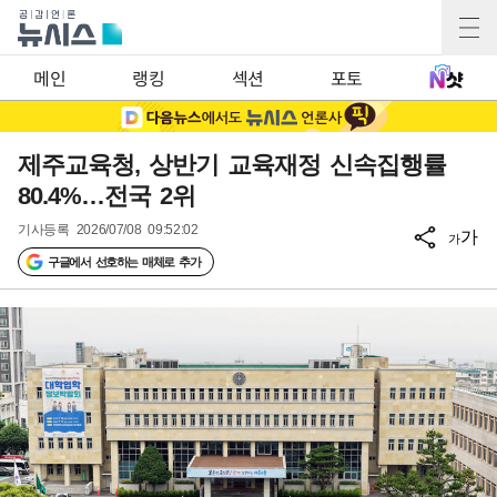
메인
랭킹
섹션
포토
제주교육청, 상반기 교육재정 신속집행률
80.4%…전국 2위
기사등록
2026/07/08 09:52:02
가
가
구글에서 선호하는 매체로 추가