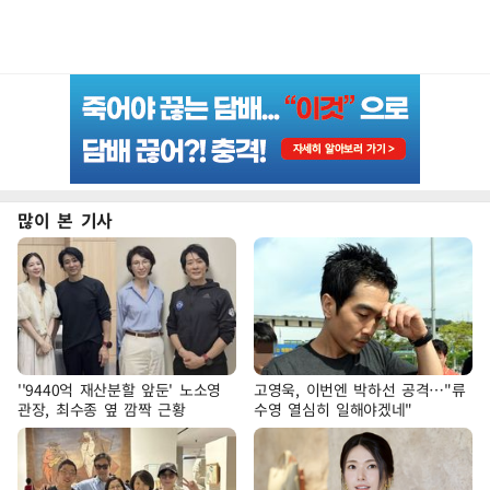
많이 본 기사
''9440억 재산분할 앞둔' 노소영
고영욱, 이번엔 박하선 공격…"류
관장, 최수종 옆 깜짝 근황
수영 열심히 일해야겠네"