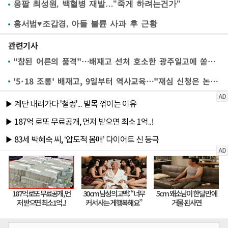
응팔 최성원, 백혈병 재발…"죽게 하려는건가"
홍서범♥조갑경, 아들 불륜 사과 후 근황
관련기사
"참된 어른의 품격"…배재고 선처 호소한 광주일고에 쏟아진 박수
'5·18 조롱' 배재고, 9일부터 역사교육…"재심 신청은 논의"