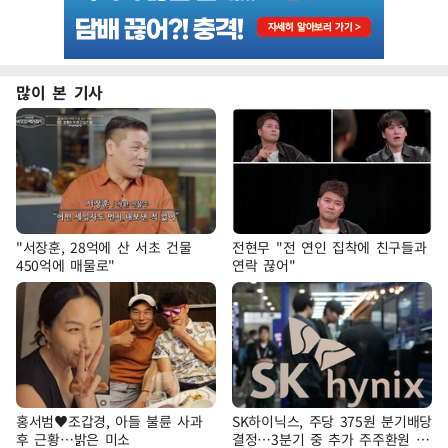
많이 본 기사
"서장훈, 28억에 산 서초 건물
전현무 "전 연인 집착에 친구들과
450억에 매물로"
연락 끊어"
홍서범♥조갑경, 아들 불륜 사과
SK하이닉스, 주당 375원 분기배당
후 근황…밝은 미소
결정…3분기 중 추가 주주환원 발