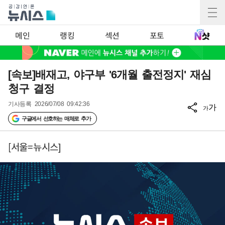
메인
랭킹
섹션
포토
[속보]배재고, 야구부 '6개월 출전정지' 재심
청구 결정
기사등록
2026/07/08 09:42:36
가
가
구글에서 선호하는 매체로 추가
[서울=뉴시스]