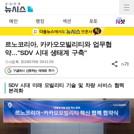
메인
랭킹
섹션
포토
르노코리아, 카카오모빌리티와 업무협
약…"SDV 시대 생태계 구축"
기사등록
2026/07/08 09:41:59
가
가
구글에서 선호하는 매체로 추가
SDV 시대 미래 모빌리티 기술 및 차량 서비스 협력
본격화