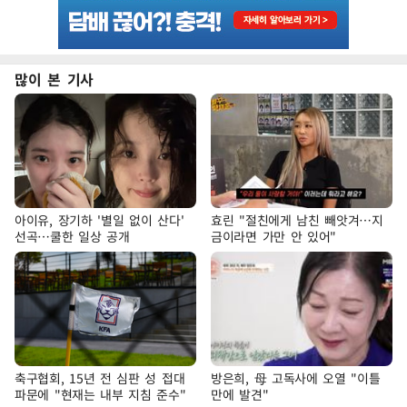
많이 본 기사
아이유, 장기하 '별일 없이 산다'
효린 "절친에게 남친 빼앗겨…지
선곡…쿨한 일상 공개
금이라면 가만 안 있어"
축구협회, 15년 전 심판 성 접대
방은희, 母 고독사에 오열 "이틀
파문에 "현재는 내부 지침 준수"
만에 발견"