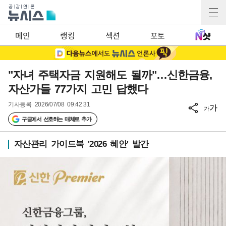
메인
랭킹
섹션
포토
"자녀 주택자금 지원해도 될까"…신한금융,
자산가들 77가지 고민 답했다
기사등록
2026/07/08 09:42:31
가
가
구글에서 선호하는 매체로 추가
자산관리 가이드북 '2026 혜안' 발간