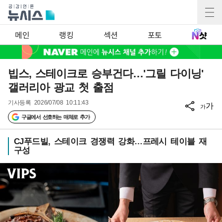
메인
랭킹
섹션
포토
빕스, 스테이크로 승부건다…'그릴 다이닝'
갤러리아 광교 첫 출점
기사등록
2026/07/08 10:11:43
가
가
구글에서 선호하는 매체로 추가
CJ푸드빌, 스테이크 경쟁력 강화…프레시 테이블 재
구성