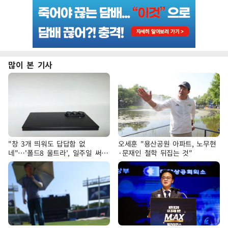
많이 본 기사
"창 3개 띄워도 답답함 없
오세훈 "용산공원 아파트, 노무현
네"…'폴드8 울트라', 일주일 써보
·문재인 철학 뒤집는 것"
니